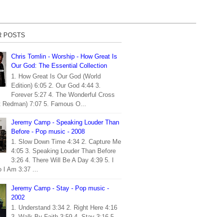
R POSTS
Chris Tomlin - Worship - How Great Is
Our God: The Essential Collection
1. How Great Is Our God (World
Edition) 6:05 2. Our God 4:44 3.
Forever 5:27 4. The Wonderful Cross
t Redman) 7:07 5. Famous O...
Jeremy Camp - Speaking Louder Than
Before - Pop music - 2008
1. Slow Down Time 4:34 2. Capture Me
4:05 3. Speaking Louder Than Before
3:26 4. There Will Be A Day 4:39 5. I
I Am 3:37 ...
Jeremy Camp - Stay - Pop music -
2002
1. Understand 3:34 2. Right Here 4:16
3. Walk By Faith 3:59 4. Stay 3:16 5.