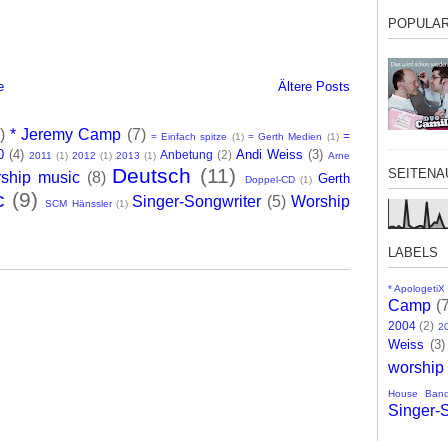
POPULA
e
Ältere Posts
)
* Jeremy Camp
(7)
=
= Einfach spitze
(1)
= Gerth Medien
(1)
0
(4)
Andi Weiss
(3)
Anbetung
(2)
2011
(1)
2012
(1)
2013
(1)
Arne
Deutsch
(11)
SEITENA
ship music
(8)
Gerth
Doppel-CD
(1)
c
(9)
Singer-Songwriter
(5)
Worship
SCM Hänssler
(1)
LABELS
* ApologetiX
Camp
(
2004
(2)
2
Weiss
(3)
worship
House Ban
Singer-