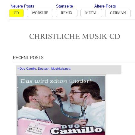
Neuere Posts
Startseite
Ältere Posts
CD
WORSHIP
REMIX
METAL
GERMAN
CHRISTLICHE MUSIK CD
RECENT POSTS
* Duo Camillo
,
Deutsch
,
Musikkabarett