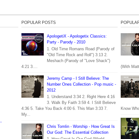
POPULAR POSTS
POPULA
ApologetiX - Apologetix Classics:
Party - Parody - 2010
1. Old Time Romans Road (Parody of
"Old Time Rock and Roll") 3:13 2.
Meshach (Parody of "Love Shack")
4:21 3....
(With Mat
Jeremy Camp - I Still Believe: The
Number Ones Collection - Pop music -
2012
1. Understand 3:34 2. Right Here 4:16
3. Walk By Faith 3:59 4. I Still Believe
4:36 5. Take You Back 4:00 6. This Man 3:33 7.
Know Who 
My...
-
Chris Tomlin - Worship - How Great Is
Our God: The Essential Collection
1. How Great Is Our God (World