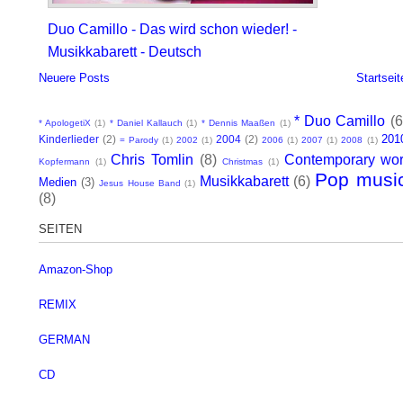
Duo Camillo - Das wird schon wieder! -
Musikkabarett - Deutsch
Neuere Posts
Startseit
* Duo Camillo
(6
* ApologetiX
(1)
* Daniel Kallauch
(1)
* Dennis Maaßen
(1)
201
Kinderlieder
(2)
2004
(2)
= Parody
(1)
2002
(1)
2006
(1)
2007
(1)
2008
(1)
Chris Tomlin
(8)
Contemporary wor
Kopfermann
(1)
Christmas
(1)
Pop musi
Musikkabarett
(6)
Medien
(3)
Jesus House Band
(1)
(8)
SEITEN
Amazon-Shop
REMIX
GERMAN
CD