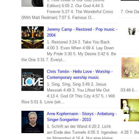
Edition) 6:05 2. Our God 4:44 3.
Forever 5:27 4. The Wonderful Cross
7. One Da
(With Matt Redman) 7:07 5. Famous O...
Jeremy Camp - Restored - Pop music -
2004
1. Restored 3:24 2. Take You Back
4:00 3. Even When 4:09 4. Lay Down
My Pride 3:30 5. My Desire 3:42 6. Be
the One 3:31 7. Everyt...
Chris Tomlin - Hello Love - Worship -
Contemporary worship music
1. Sing, Sing, Sing 3:49 2. Jesus
Messiah 4:49 3. You Lifted Me Out
03:48 6...
4:13 4. God Of This City 4:57 5. I Will
Rise 5:01 6. Love (wit...
Arne Kopfermann - Storys - Anbetung -
Singer-Songwriter - 2010
1. Schrift an der Wand 4:20 2. Licht
am Ende des Tunnels 4:05 3. Irgendwo
4:28 7. Be
im Nirgendwo 4:16 4. Nur eine kleine