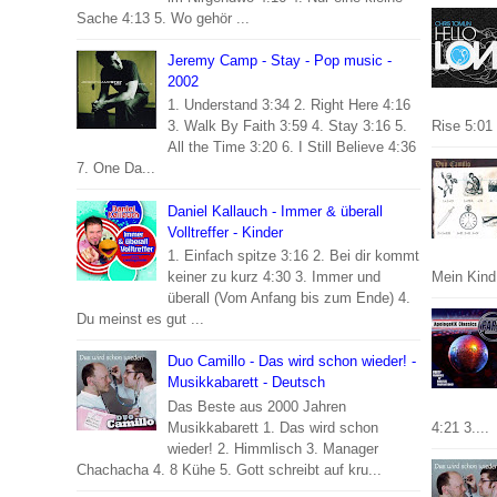
Sache 4:13 5. Wo gehör ...
Jeremy Camp - Stay - Pop music -
2002
1. Understand 3:34 2. Right Here 4:16
3. Walk By Faith 3:59 4. Stay 3:16 5.
Rise 5:01 
All the Time 3:20 6. I Still Believe 4:36
7. One Da...
Daniel Kallauch - Immer & überall
Volltreffer - Kinder
1. Einfach spitze 3:16 2. Bei dir kommt
keiner zu kurz 4:30 3. Immer und
Mein Kind 
überall (Vom Anfang bis zum Ende) 4.
Du meinst es gut ...
Duo Camillo - Das wird schon wieder! -
Musikkabarett - Deutsch
Das Beste aus 2000 Jahren
Musikkabarett 1. Das wird schon
4:21 3....
wieder! 2. Himmlisch 3. Manager
Chachacha 4. 8 Kühe 5. Gott schreibt auf kru...