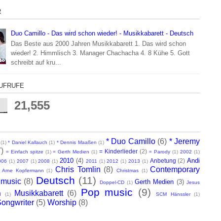
R
Duo Camillo - Das wird schon wieder! - Musikkabarett - Deutsch
Das Beste aus 2000 Jahren Musikkabarett 1. Das wird schon
wieder! 2. Himmlisch 3. Manager Chachacha 4. 8 Kühe 5. Gott
schreibt auf kru...
UFRUFE
21,555
* Duo Camillo
(6)
* Jeremy
(1)
* Daniel Kallauch
(1)
* Dennis Maaßen
(1)
7)
= Kinderlieder
(2)
= Einfach spitze
(1)
= Gerth Medien
(1)
= Parody
(1)
2002
(1)
2010
(4)
Andi
Anbetung
(2)
006
(1)
2007
(1)
2008
(1)
2011
(1)
2012
(1)
2013
(1)
Chris Tomlin
(8)
Contemporary
Arne Kopfermann
(1)
Christmas
(1)
Deutsch
(11)
 music
(8)
Gerth Medien
(3)
Doppel-CD
(1)
Jesus
Pop music
(9)
Musikkabarett
(6)
d
(1)
SCM Hänssler
(1)
Songwriter
(5)
Worship
(8)