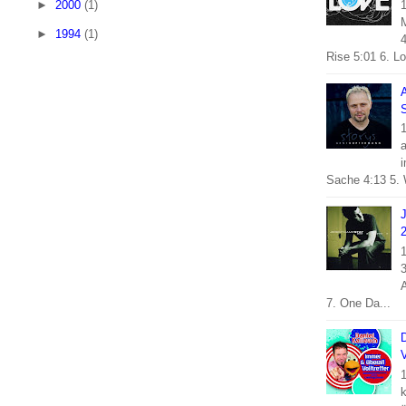
►
2000
(1)
1
M
►
1994
(1)
4
Rise 5:01 6. Lov
A
S
1
i
Sache 4:13 5. 
1
3
A
7. One Da...
D
V
1
k