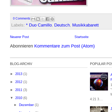
0 Comments
Labels:
* Duo Camillo
,
Deutsch
,
Musikkabarett
Neuerer Post
Startseite
Abonnieren
Kommentare zum Post (Atom)
BLOG-ARCHIV
POPULAR PO
►
2013
(1)
A
P
►
2012
(1)
"
►
2011
(3)
▼
2010
(6)
4:21 3....
►
Dezember
(1)
J