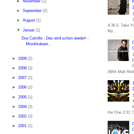
►
November
(1)
►
September
(2)
1
3
►
August
(1)
4:36 5. Take Y
▼
Januar
(1)
My...
Duo Camillo - Das wird schon wieder! -
C
Musikkabare...
O
1
►
2009
(2)
E
F
►
2008
(3)
(With Matt Red
►
2007
(2)
►
2006
(2)
1
►
2005
(1)
M
►
2004
(3)
the One 3:31 7.
►
2002
(3)
C
►
2001
(1)