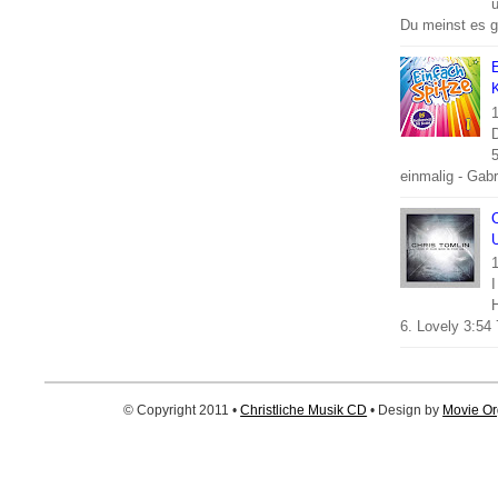
ü
Du meinst es gu
E
K
1
5
einmalig - Gabri
C
U
1
I
6. Lovely 3:54 
© Copyright 2011 •
Christliche Musik CD
• Design by
Movie Or